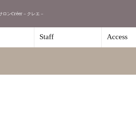
Créer – クレエ –
Staff
Access