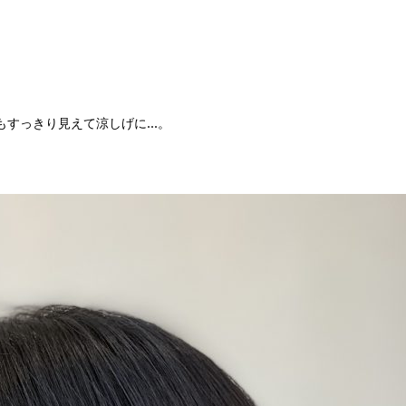
。
もすっきり見えて涼しげに…。